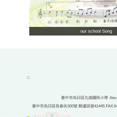
our school Song
:::
臺中市烏日區九德國民小學 Jiou De Pr
臺中市烏日區長春街300號 郵遞區號41445 FAX:04-233