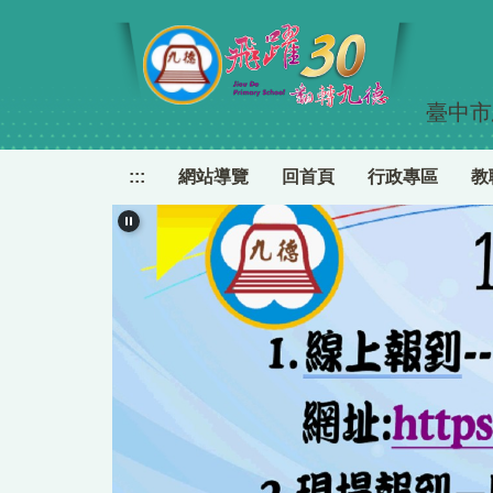
跳
到
主
要
臺中市
內
容
區
:::
網站導覽
回首頁
行政專區
教