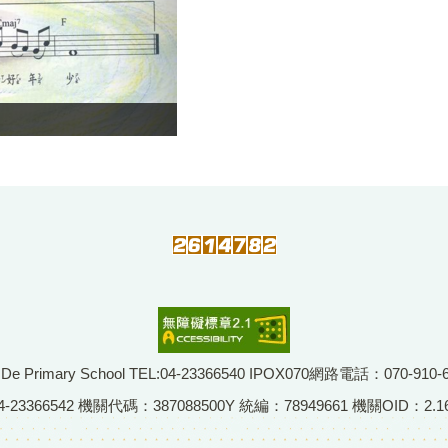
imary School TEL:04-23366540 IPOX070網路電話：070-910-
66542 機關代碼：387088500Y 統編：78949661 機關OID：2.16.8