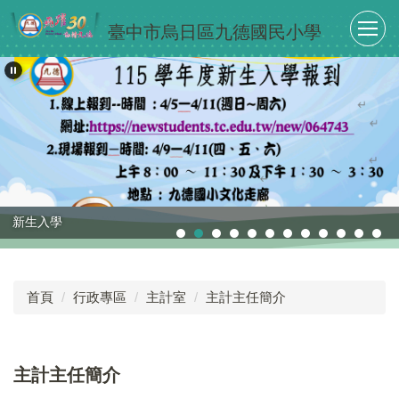
跳
臺中市烏日區九德國民小學
到
主
要
內
容
區
新生入學
首頁
行政專區
主計室
主計主任簡介
主計主任簡介