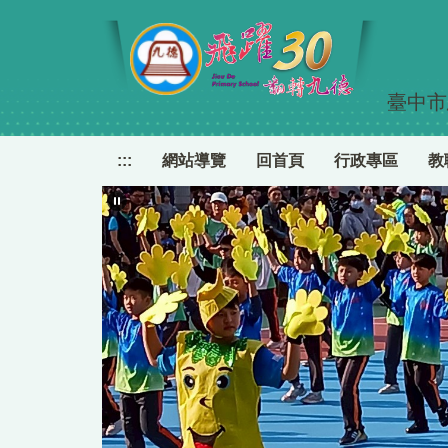
跳
到
主
要
臺中市
內
容
區
:::
網站導覽
回首頁
行政專區
教