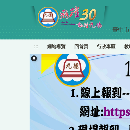
跳
到
主
要
臺中市
內
容
區
:::
網站導覽
回首頁
行政專區
教