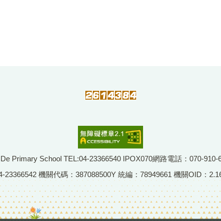
imary School TEL:04-23366540 IPOX070網路電話：070-910-
66542 機關代碼：387088500Y 統編：78949661 機關OID：2.16.8