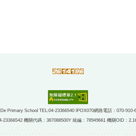
imary School TEL:04-23366540 IPOX070網路電話：070-910-
66542 機關代碼：387088500Y 統編：78949661 機關OID：2.16.8