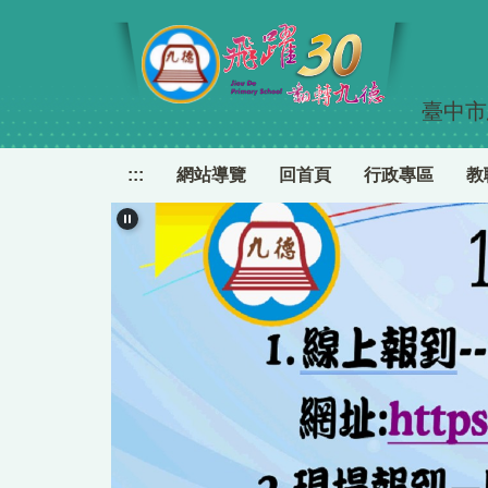
跳
到
主
要
臺中市
內
容
區
:::
網站導覽
回首頁
行政專區
教