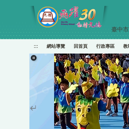
跳
到
主
要
臺中市
內
容
區
:::
網站導覽
回首頁
行政專區
教