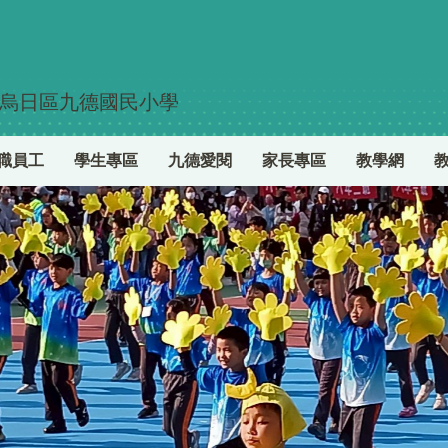
烏日區九德國民小學
職員工
學生專區
九德愛閱
家長專區
教學網