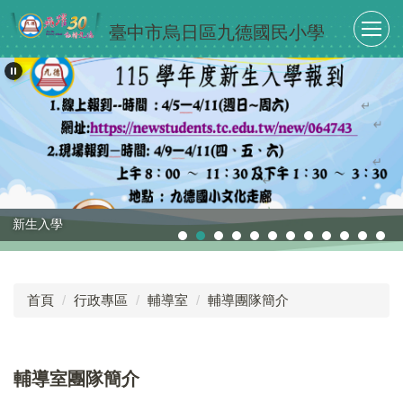
跳
臺中市烏日區九德國民小學
到
主
要
內
容
區
新生入學
首頁
行政專區
輔導室
輔導團隊簡介
輔導室團隊簡介