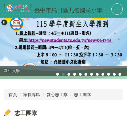
跳
臺中市烏日區九德國民小學
到
主
要
內
容
區
新生入學
首頁
家長專區
愛心志工隊
志工團隊
志工團隊