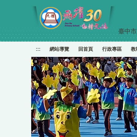
跳
到
主
要
臺中市
內
容
區
:::
網站導覽
回首頁
行政專區
教