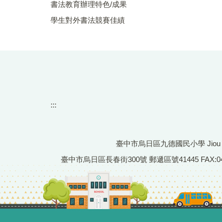
書法教育辦理特色/成果
學生對外書法競賽佳績
:::
臺中市烏日區九德國民小學 Jiou De Pr
臺中市烏日區長春街300號 郵遞區號41445 FAX:04-233