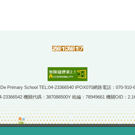
imary School TEL:04-23366540 IPOX070網路電話：070-910-
66542 機關代碼：387088500Y 統編：78949661 機關OID：2.16.8