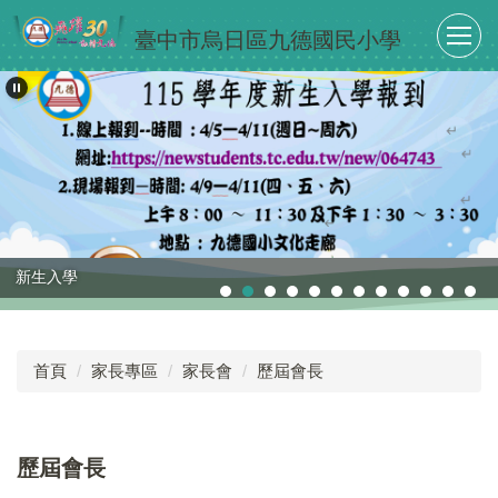
跳
臺中市烏日區九德國民小學
到
主
要
內
容
區
新生入學
首頁
家長專區
家長會
歷屆會長
歷屆會長