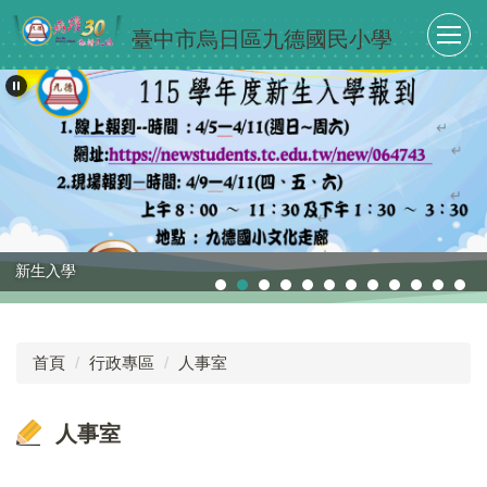
跳
臺中市烏日區九德國民小學
到
主
要
內
容
區
新生入學
首頁
行政專區
人事室
人事室