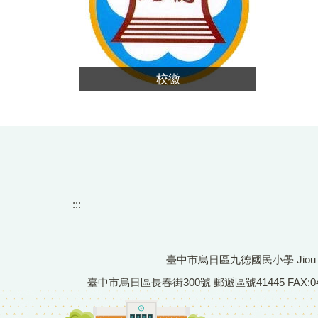
校徽
:::
臺中市烏日區九德國民小學 Jiou De Pr
臺中市烏日區長春街300號 郵遞區號41445 FAX:04-233