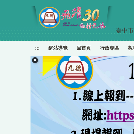
跳
到
主
要
臺中市
內
容
區
:::
網站導覽
回首頁
行政專區
教