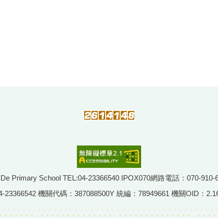
imary School TEL:04-23366540 IPOX070網路電話：070-910-
66542 機關代碼：387088500Y 統編：78949661 機關OID：2.16.8