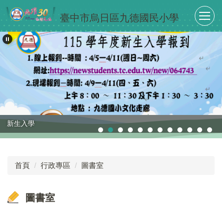
跳
臺中市烏日區九德國民小學
到
主
要
內
容
區
新生入學
首頁
行政專區
圖書室
圖書室