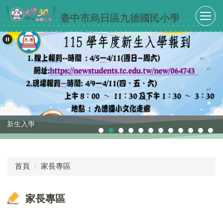
跳
臺中市烏日區九德國民小學
到
主
要
內
容
區
新生入學
首頁
家長專區
家長專區