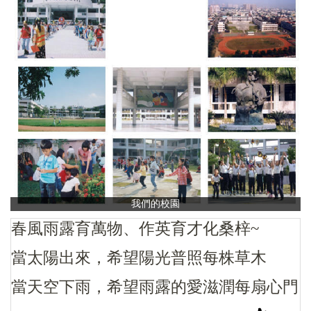
我們的校園
春風雨露育萬物、作英育才化桑梓~
當太陽出來，希望陽光普照每株草木
當天空下雨，希望雨露的愛滋潤每扇心門