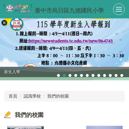
跳
臺中市烏日區九德國民小學
到
主
要
內
容
區
校慶運動會
首頁
認識學校
我們的校園
我們的校園