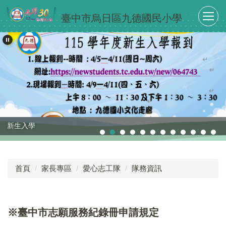
跳
臺中市烏日區九德國民小學
到
主
要
內
容
區
新生入學
首頁
家長專區
愛心志工隊
隊務資訊
※臺中市志願服務紀錄冊申請規定