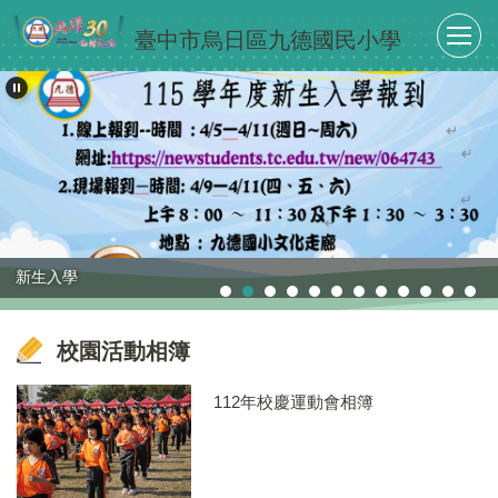
跳
臺中市烏日區九德國民小學
到
主
要
內
容
區
新生入學
校園活動相簿
112年校慶運動會相簿